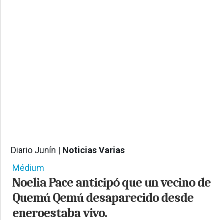
PROVINCIALES
•
REGIONALES
•
ESPECTÁCULOS
•
INTERNACIONALES
• SUPLEMENTOS
• SERVICIOS
• RADIOS EN VIVO
Diario Junín |
Noticias Varias
913
Médium
Noelia Pace anticipó que un vecino de
Quemú Qemú desaparecido desde
eneroestaba vivo.