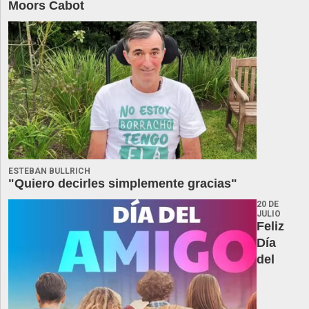
Moors Cabot
ESTEBAN BULLRICH
"Quiero decirles simplemente gracias"
20 DE
JULIO
Feliz
Día
del