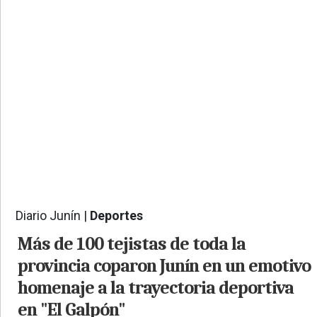
PROVINCIALES
•
REGIONALES
•
ESPECTÁCULOS
•
INTERNACIONALES
• SUPLEMENTOS
• SERVICIOS
• RADIOS EN VIVO
Diario Junín |
Deportes
444
Más de 100 tejistas de toda la
provincia coparon Junín en un emotivo
homenaje a la trayectoria deportiva
en "El Galpón"