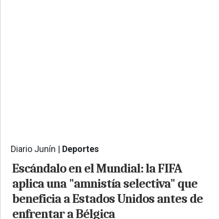
PROVINCIALES
•
REGIONALES
•
ESPECTÁCULOS
•
INTERNACIONALES
• SUPLEMENTOS
• SERVICIOS
• RADIOS EN VIVO
Diario Junín |
Deportes
477
Escándalo en el Mundial: la FIFA
aplica una "amnistía selectiva" que
beneficia a Estados Unidos antes de
enfrentar a Bélgica