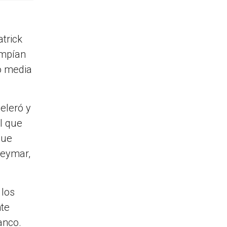
trick
ompían
só media
eleró y
al que
que
Neymar,
 los
nte
anco.