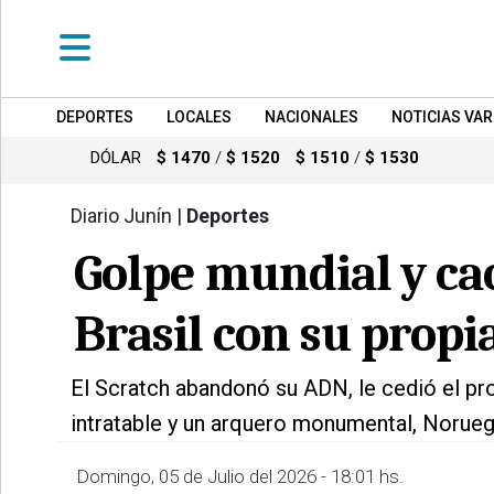
DEPORTES
LOCALES
NACIONALES
NOTICIAS VAR
•
DEPORTES
DÓLAR
$ 1470
/
$ 1520
$ 1510
/
$ 1530
•
LOCALES
Diario Junín |
Deportes
409
•
Golpe mundial y cac
NACIONALES
Brasil con su propi
•
NOTICIAS
VARIAS
El Scratch abandonó su ADN, le cedió el pr
•
intratable y un arquero monumental, Noruega
POLICIALES
•
Domingo, 05 de Julio del 2026 - 18:01 hs.
PROVINCIALES