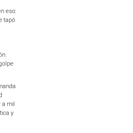
n eso:
e tapó
ón.
 golpe
 manda
d
 a mil
tica y