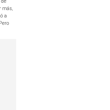
 de
r más,
tó a
 Pero