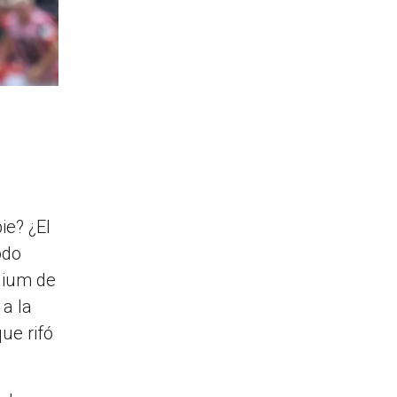
ie? ¿El
odo
dium de
a la
ue rifó