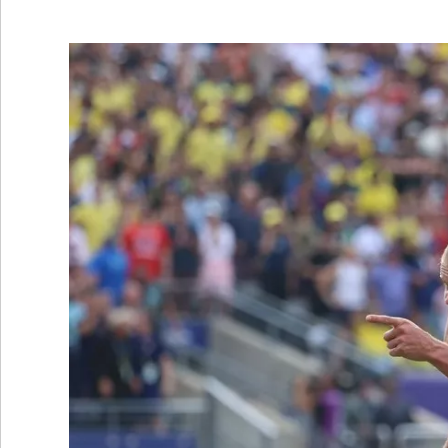
•
REGIONALES
•
ESPECTÁCULOS
•
INTERNACIONALES
• SUPLEMENTOS
• SERVICIOS
• RADIOS EN VIVO