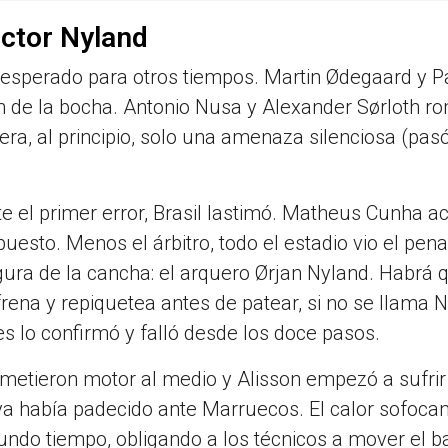
actor Nyland
nesperado para otros tiempos. Martin Ødegaard y Pa
on de la bocha. Antonio Nusa y Alexander Sørloth r
era, al principio, solo una amenaza silenciosa (pa
e el primer error, Brasil lastimó. Matheus Cunha ac
esto. Menos el árbitro, todo el estadio vio el pen
igura de la cancha: el arquero Ørjan Nyland. Habrá 
 frena y repiquetea antes de patear, si no se llama 
 lo confirmó y falló desde los doce pasos.
metieron motor al medio y Alisson empezó a sufrir
a había padecido ante Marruecos. El calor sofoca
gundo tiempo, obligando a los técnicos a mover el b