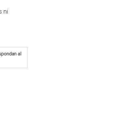
s ni
spondan al