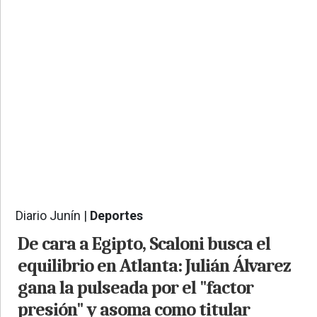
PROVINCIALES
•
REGIONALES
•
ESPECTÁCULOS
•
INTERNACIONALES
• SUPLEMENTOS
• SERVICIOS
• RADIOS EN VIVO
Diario Junín |
Deportes
519
De cara a Egipto, Scaloni busca el
equilibrio en Atlanta: Julián Álvarez
gana la pulseada por el "factor
presión" y asoma como titular