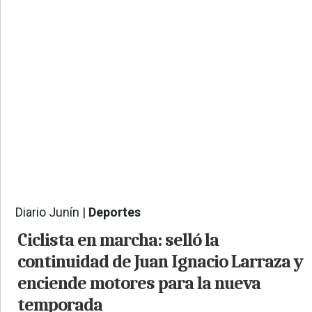
PROVINCIALES
•
REGIONALES
•
ESPECTÁCULOS
•
INTERNACIONALES
• SUPLEMENTOS
• SERVICIOS
• RADIOS EN VIVO
Diario Junín |
Deportes
496
Ciclista en marcha: selló la
continuidad de Juan Ignacio Larraza y
enciende motores para la nueva
temporada