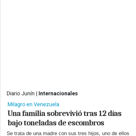
PROVINCIALES
•
REGIONALES
•
ESPECTÁCULOS
•
INTERNACIONALES
• SUPLEMENTOS
• SERVICIOS
• RADIOS EN VIVO
Diario Junín |
Internacionales
574
Milagro en Venezuela
Una familia sobrevivió tras 12 días
bajo toneladas de escombros
Se trata de una madre con sus tres hijos, uno de ellos