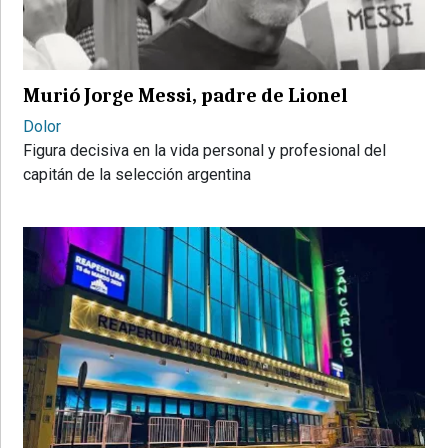
PROVINCIALES
•
REGIONALES
Murió Jorge Messi, padre de Lionel
•
ESPECTÁCULOS
Dolor
Figura decisiva en la vida personal y profesional del
•
capitán de la selección argentina
INTERNACIONALES
• SUPLEMENTOS
• SERVICIOS
• RADIOS EN VIVO