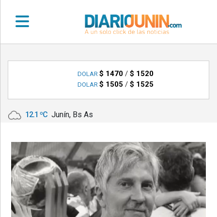
•
DEPORTES
$ 1470
/
$ 1520
DOLAR
$ 1505
/
$ 1525
DOLAR
•
LOCALES
12.1 ºC
Junín, Bs As
•
NACIONALES
•
NOTICIAS
VARIAS
•
POLICIALES
•