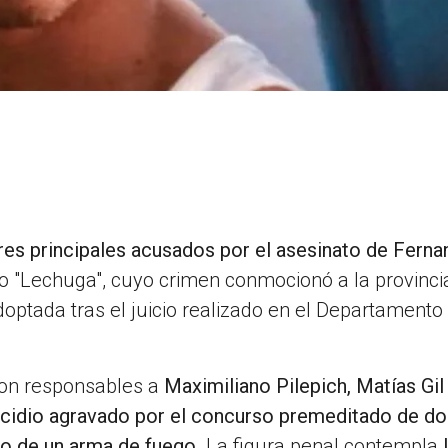
res principales acusados por el asesinato de Fern
o "Lechuga", cuyo crimen conmocionó a la provinci
optada tras el juicio realizado en el Departamento
ron responsables a
Maximiliano Pilepich, Matías Gil
cidio agravado por el concurso premeditado de do
so de un arma de fuego
. La figura penal contempla
l