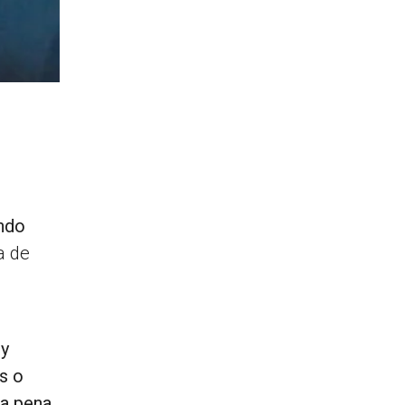
ando
a de
 y
s o
a pena