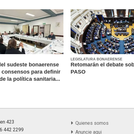
LEGISLATURA BONAERENSE
del sudeste bonaerense
Retomarán el debate sob
 consensos para definir
PASO
de la política sanitaria...
yen 423
Quienes somos
36 442 2299
Anuncie aqui