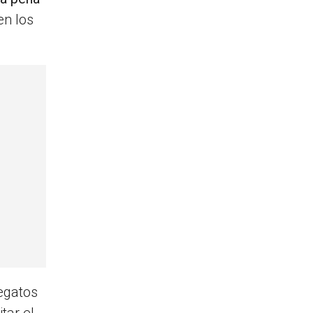
en los
legatos
tar el