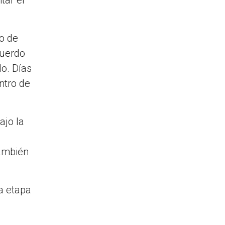
io de
cuerdo
o. Días
ntro de
ajo la
también
la etapa