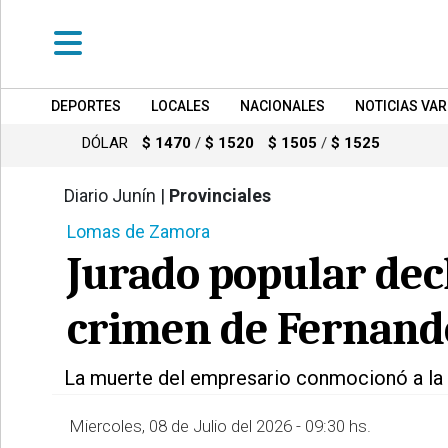
DEPORTES
LOCALES
NACIONALES
NOTICIAS VAR
•
DEPORTES
DÓLAR
$ 1470
/
$ 1520
$ 1505
/
$ 1525
•
LOCALES
Diario Junín |
Provinciales
393
Lomas de Zamora
•
NACIONALES
Jurado popular decl
•
NOTICIAS
crimen de Fernand
VARIAS
•
La muerte del empresario conmocionó a la 
POLICIALES
Miercoles, 08 de Julio del 2026 - 09:30 hs.
•
PROVINCIALES