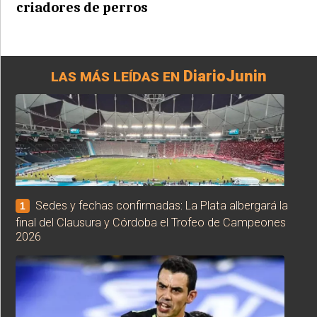
criadores de perros
DiarioJunin
LAS MÁS LEÍDAS EN
Sedes y fechas confirmadas: La Plata albergará la
1
final del Clausura y Córdoba el Trofeo de Campeones
2026