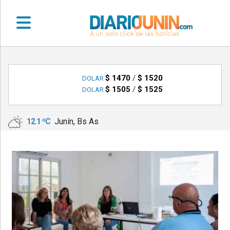
•
DEPORTES
$ 1470
/
$ 1520
DOLAR
$ 1505
/
$ 1525
DOLAR
•
LOCALES
12.1 ºC
Junín, Bs As
•
NACIONALES
•
NOTICIAS
VARIAS
•
POLICIALES
•