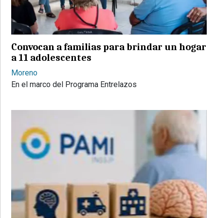
PROVINCIALES
•
REGIONALES
Convocan a familias para brindar un hogar
•
a 11 adolescentes
ESPECTÁCULOS
Moreno
•
En el marco del Programa Entrelazos
INTERNACIONALES
• SUPLEMENTOS
• SERVICIOS
• RADIOS EN VIVO