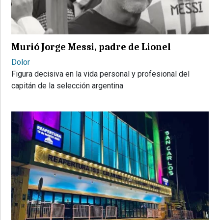
PROVINCIALES
•
REGIONALES
Murió Jorge Messi, padre de Lionel
•
ESPECTÁCULOS
Dolor
Figura decisiva en la vida personal y profesional del
•
capitán de la selección argentina
INTERNACIONALES
• SUPLEMENTOS
• SERVICIOS
• RADIOS EN VIVO