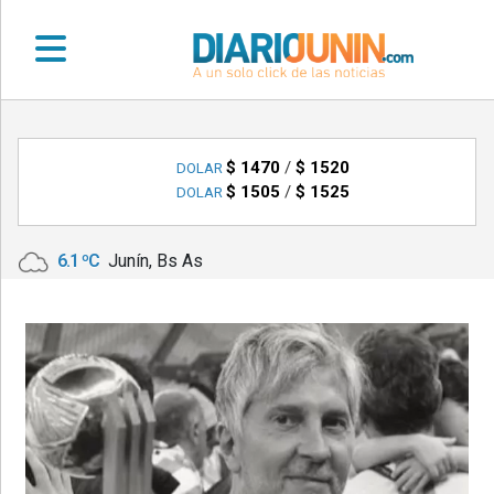
•
DEPORTES
$ 1470
/
$ 1520
DOLAR
$ 1505
/
$ 1525
DOLAR
•
LOCALES
6.1 ºC
Junín, Bs As
•
NACIONALES
•
NOTICIAS
VARIAS
•
POLICIALES
•