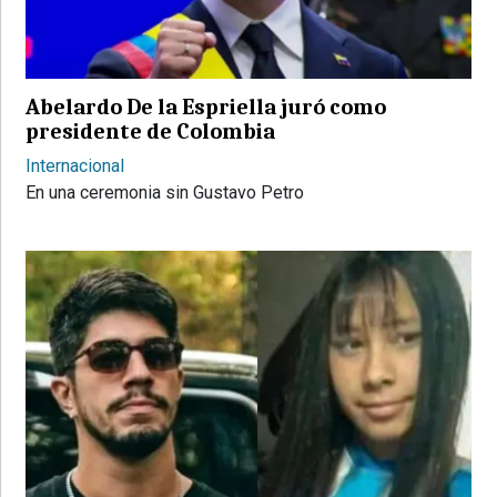
PROVINCIALES
•
REGIONALES
Abelardo De la Espriella juró como
•
presidente de Colombia
ESPECTÁCULOS
Internacional
•
En una ceremonia sin Gustavo Petro
INTERNACIONALES
• SUPLEMENTOS
• SERVICIOS
• RADIOS EN VIVO