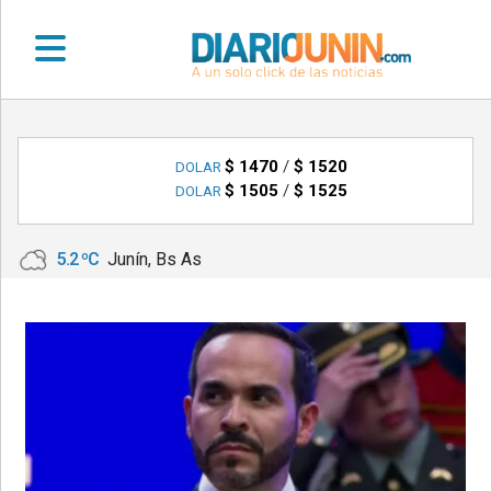
•
DEPORTES
$ 1470
/
$ 1520
DOLAR
$ 1505
/
$ 1525
DOLAR
•
LOCALES
5.2 ºC
Junín, Bs As
•
NACIONALES
•
NOTICIAS
VARIAS
•
POLICIALES
•