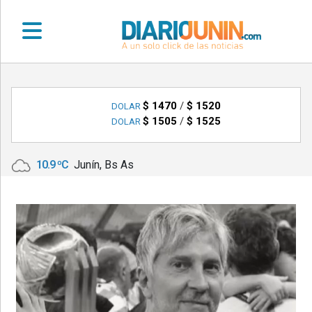
•
DEPORTES
$ 1470
/
$ 1520
DOLAR
$ 1505
/
$ 1525
DOLAR
•
LOCALES
10.9 ºC
Junín, Bs As
•
NACIONALES
•
NOTICIAS
VARIAS
•
POLICIALES
•