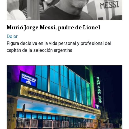
PROVINCIALES
•
REGIONALES
Murió Jorge Messi, padre de Lionel
•
ESPECTÁCULOS
Dolor
Figura decisiva en la vida personal y profesional del
•
capitán de la selección argentina
INTERNACIONALES
• SUPLEMENTOS
• SERVICIOS
• RADIOS EN VIVO