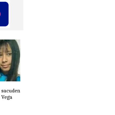
s sacuden
a Vega