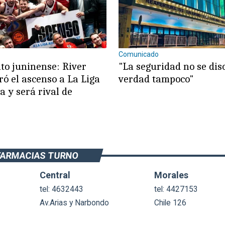
Comunicado
to juninense: River
"La seguridad no se dis
ró el ascenso a La Liga
verdad tampoco"
a y será rival de
FARMACIAS TURNO
Central
Morales
tel: 4632443
tel: 4427153
Av.Arias y Narbondo
Chile 126