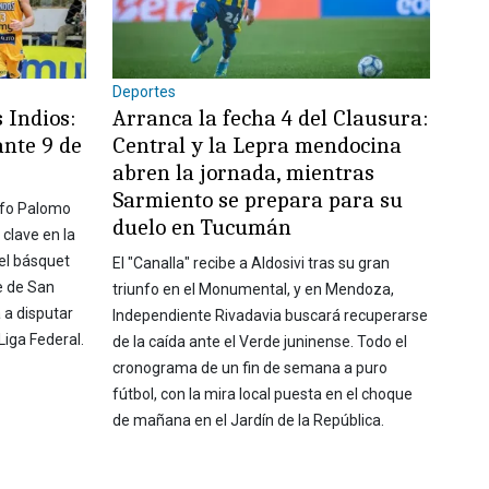
Deportes
 Indios:
Arranca la fecha 4 del Clausura:
ante 9 de
Central y la Lepra mendocina
abren la jornada, mientras
Sarmiento se prepara para su
olfo Palomo
duelo en Tucumán
 clave en la
 el básquet
El "Canalla" recibe a Aldosivi tras su gran
e de San
triunfo en el Monumental, y en Mendoza,
 a disputar
Independiente Rivadavia buscará recuperarse
 Liga Federal.
de la caída ante el Verde juninense. Todo el
cronograma de un fin de semana a puro
fútbol, con la mira local puesta en el choque
de mañana en el Jardín de la República.