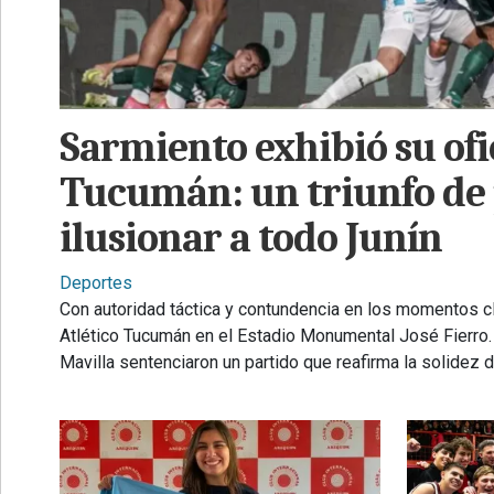
•
REGIONALES
•
ESPECTÁCULOS
Sarmiento exhibió su ofi
•
Tucumán: un triunfo de 
INTERNACIONALES
ilusionar a todo Junín
• SUPLEMENTOS
• SERVICIOS
Deportes
Con autoridad táctica y contundencia en los momentos cl
• RADIOS EN VIVO
Atlético Tucumán en el Estadio Monumental José Fierro. 
Mavilla sentenciaron un partido que reafirma la solidez 