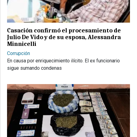
PROVINCIALES
•
REGIONALES
Casación confirmó el procesamiento de
•
Julio De Vido y de su esposa, Alessandra
ESPECTÁCULOS
Minnicelli
•
Corrupción
INTERNACIONALES
En causa por enriquecimiento ilícito. El ex funcionario
• SUPLEMENTOS
sigue sumando condenas
• SERVICIOS
• RADIOS EN VIVO