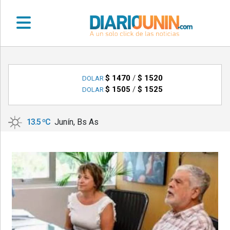
•
DEPORTES
$ 1470
/
$ 1520
DOLAR
$ 1505
/
$ 1525
DOLAR
•
LOCALES
13.5 ºC
Junín, Bs As
•
NACIONALES
•
NOTICIAS
VARIAS
•
POLICIALES
•