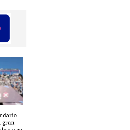
endario
a gran
mbre y se