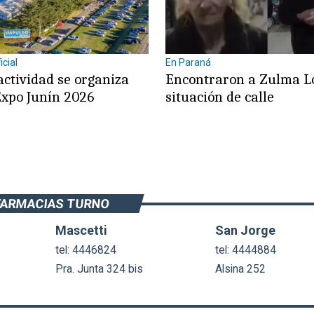
cial
En Paraná
actividad se organiza
Encontraron a Zulma L
Expo Junín 2026
situación de calle
FARMACIAS TURNO
Mascetti
San Jorge
tel: 4446824
tel: 4444884
Pra. Junta 324 bis
Alsina 252