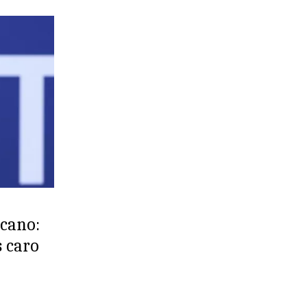
cano:
s caro
o