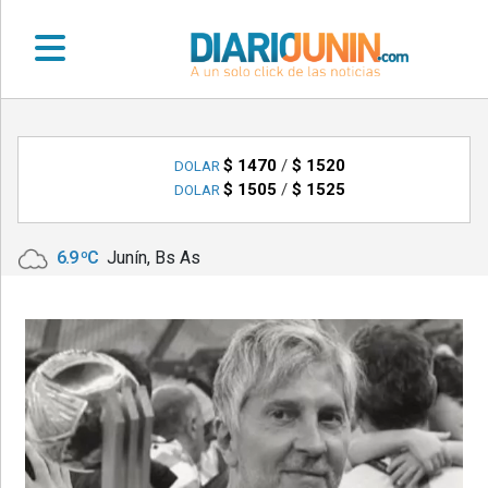
•
DEPORTES
$ 1470
/
$ 1520
DOLAR
$ 1505
/
$ 1525
DOLAR
•
LOCALES
6.9 ºC
Junín, Bs As
•
NACIONALES
•
NOTICIAS
VARIAS
•
POLICIALES
•