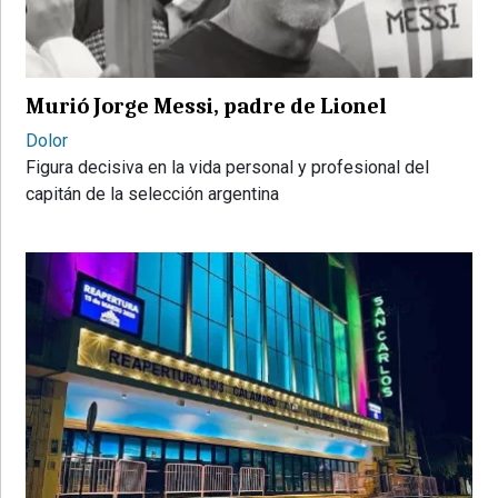
PROVINCIALES
•
REGIONALES
Murió Jorge Messi, padre de Lionel
•
ESPECTÁCULOS
Dolor
Figura decisiva en la vida personal y profesional del
•
capitán de la selección argentina
INTERNACIONALES
• SUPLEMENTOS
• SERVICIOS
• RADIOS EN VIVO