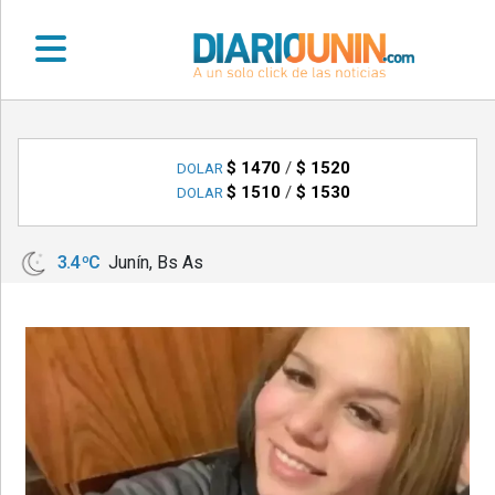
•
DEPORTES
$ 1470
/
$ 1520
DOLAR
$ 1510
/
$ 1530
DOLAR
•
LOCALES
3.4 ºC
Junín, Bs As
•
NACIONALES
•
NOTICIAS
VARIAS
•
POLICIALES
•