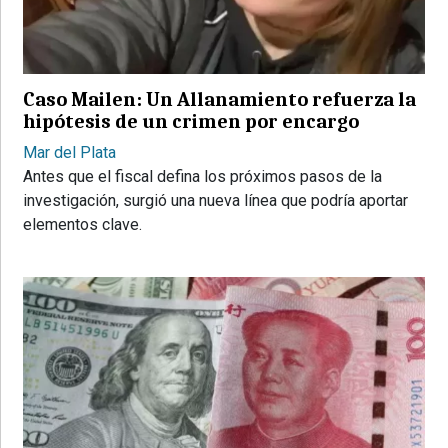
PROVINCIALES
•
REGIONALES
Caso Mailen: Un Allanamiento refuerza la
•
hipótesis de un crimen por encargo
ESPECTÁCULOS
Mar del Plata
•
Antes que el fiscal defina los próximos pasos de la
INTERNACIONALES
investigación, surgió una nueva línea que podría aportar
• SUPLEMENTOS
elementos clave.
• SERVICIOS
• RADIOS EN VIVO