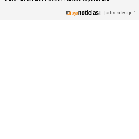
| artcondesign™