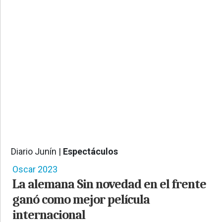
PROVINCIALES
•
REGIONALES
•
ESPECTÁCULOS
•
INTERNACIONALES
• SUPLEMENTOS
• SERVICIOS
• RADIOS EN VIVO
Diario Junín |
Espectáculos
8067
Oscar 2023
La alemana Sin novedad en el frente
ganó como mejor película
internacional