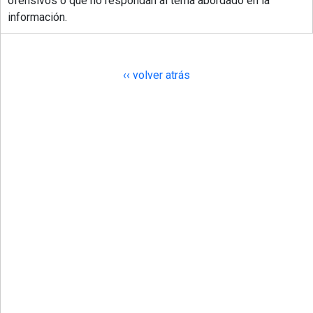
ofensivos o que no respondan al tema abordado en la
información.
‹‹ volver atrás