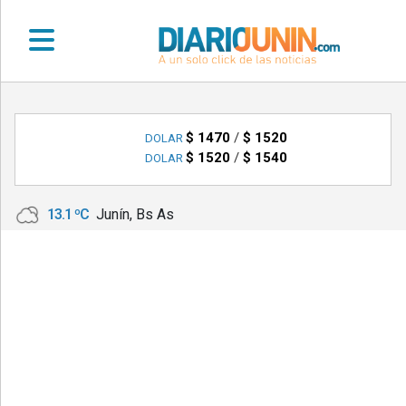
•
DEPORTES
$ 1470
/
$ 1520
DOLAR
$ 1520
/
$ 1540
DOLAR
•
LOCALES
13.1 ºC
Junín, Bs As
•
NACIONALES
•
NOTICIAS
VARIAS
•
POLICIALES
•