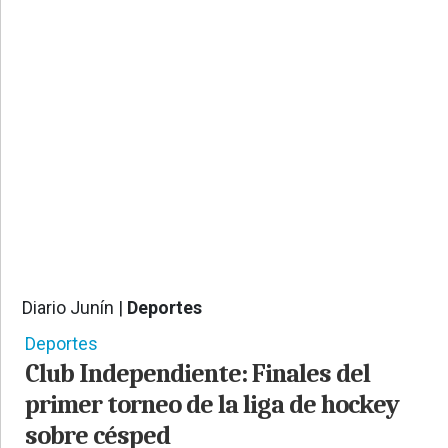
PROVINCIALES
•
REGIONALES
•
ESPECTÁCULOS
•
INTERNACIONALES
• SUPLEMENTOS
• SERVICIOS
• RADIOS EN VIVO
Diario Junín |
Deportes
4654
Deportes
Club Independiente: Finales del
primer torneo de la liga de hockey
sobre césped