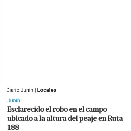
PROVINCIALES
•
REGIONALES
•
ESPECTÁCULOS
•
INTERNACIONALES
• SUPLEMENTOS
• SERVICIOS
• RADIOS EN VIVO
Diario Junín |
Locales
3179
Junín
Esclarecido el robo en el campo
ubicado a la altura del peaje en Ruta
188