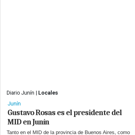
PROVINCIALES
•
REGIONALES
•
ESPECTÁCULOS
•
INTERNACIONALES
• SUPLEMENTOS
• SERVICIOS
• RADIOS EN VIVO
Diario Junín |
Locales
3273
Junín
Gustavo Rosas es el presidente del
MID en Junín
Tanto en el MID de la provincia de Buenos Aires, como