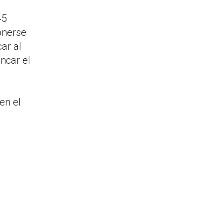
45
ponerse
ar al
ncar el
en el