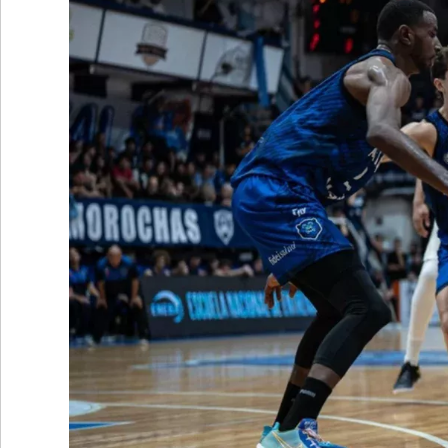
•
REGIONALES
•
ESPECTÁCULOS
•
INTERNACIONALES
• SUPLEMENTOS
• SERVICIOS
• RADIOS EN VIVO