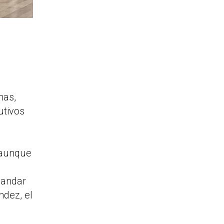
has,
utivos
o aunque
mandar
ndez, el