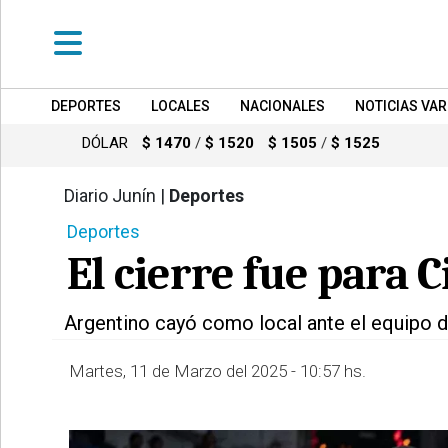
DEPORTES
LOCALES
NACIONALES
NOTICIAS VAR
•
DEPORTES
DÓLAR
$ 1470
/
$ 1520
$ 1505
/
$ 1525
•
LOCALES
Diario Junín |
Deportes
3089
Deportes
•
NACIONALES
El cierre fue para C
•
NOTICIAS
Argentino cayó como local ante el equipo d
VARIAS
•
Martes, 11 de Marzo del 2025 - 10:57 hs.
POLICIALES
•
PROVINCIALES