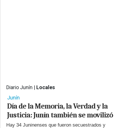
PROVINCIALES
•
REGIONALES
•
ESPECTÁCULOS
•
INTERNACIONALES
• SUPLEMENTOS
• SERVICIOS
• RADIOS EN VIVO
Diario Junín |
Locales
3095
Junín
Día de la Memoria, la Verdad y la
Justicia: Junín también se movilizó
Hay 34 Juninenses que fueron secuestrados y