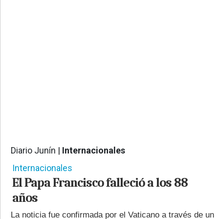
PROVINCIALES
•
REGIONALES
•
ESPECTÁCULOS
•
INTERNACIONALES
• SUPLEMENTOS
• SERVICIOS
• RADIOS EN VIVO
Diario Junín |
Internacionales
3784
Internacionales
El Papa Francisco falleció a los 88
años
La noticia fue confirmada por el Vaticano a través de un