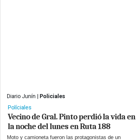
PROVINCIALES
•
REGIONALES
•
ESPECTÁCULOS
•
INTERNACIONALES
• SUPLEMENTOS
• SERVICIOS
• RADIOS EN VIVO
Diario Junín |
Policiales
8409
Políciales
Vecino de Gral. Pinto perdió la vida en
la noche del lunes en Ruta 188
Moto y camioneta fueron las protagonistas de un