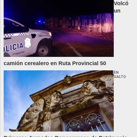
Volcó
un
camión cerealero en Ruta Provincial 50
EN
SALTO