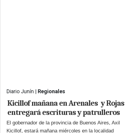
PROVINCIALES
•
REGIONALES
•
ESPECTÁCULOS
•
INTERNACIONALES
• SUPLEMENTOS
• SERVICIOS
• RADIOS EN VIVO
Diario Junín |
Regionales
2753
Kicillof mañana en Arenales y Rojas
entregará escrituras y patrulleros
El gobernador de la provincia de Buenos Aires, Axil
Kicillof, estará mañana miércoles en la localidad