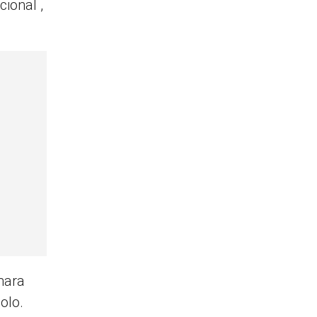
ional ,
mara
olo.