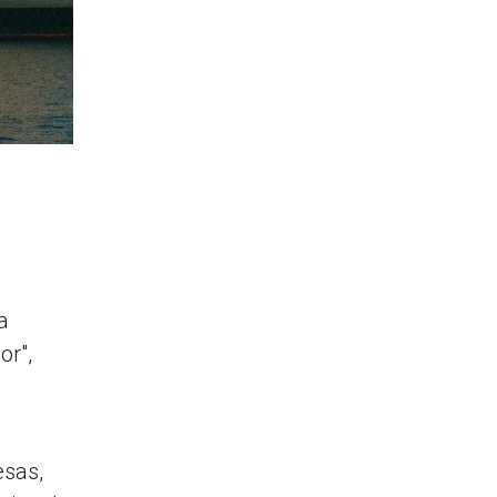
a
or",
esas,