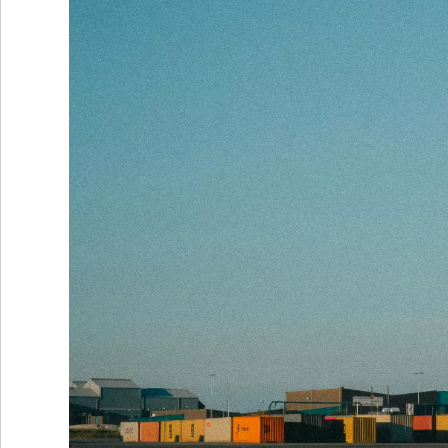
•
REGIONALES
•
ESPECTÁCULOS
•
INTERNACIONALES
• SUPLEMENTOS
• SERVICIOS
• RADIOS EN VIVO