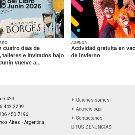
IBRO
AGENDA
n cuatro días de
Actividad gratuita en va
, talleres e invitados bajo
de invierno
Junín vuelve a...
yen 423
Quienes somos
36 442 2299
Anuncie aqui
9 236 450 7196
Contáctenos
nos Aires - Argentina
TUS DENUNCIAS