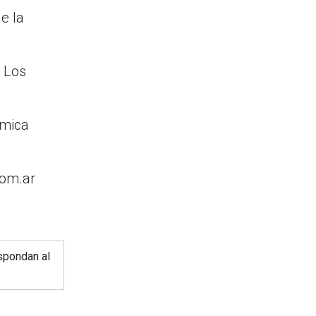
e la
6 Los
ómica
com.ar
spondan al