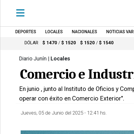
DEPORTES
LOCALES
NACIONALES
NOTICIAS VAR
•
DEPORTES
DÓLAR
$ 1470
/
$ 1520
$ 1520
/
$ 1540
•
LOCALES
Diario Junín |
Locales
1653
•
Comercio e Industri
NACIONALES
•
En junio , junto al Instituto de Oficios y C
NOTICIAS
operar con éxito en Comercio Exterior".
VARIAS
•
Jueves, 05 de Junio del 2025 - 12:41 hs.
POLICIALES
•
PROVINCIALES