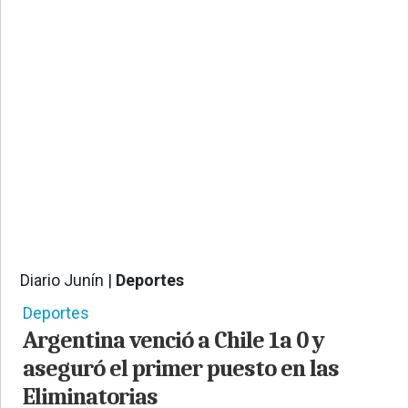
PROVINCIALES
•
REGIONALES
•
ESPECTÁCULOS
•
INTERNACIONALES
• SUPLEMENTOS
• SERVICIOS
• RADIOS EN VIVO
Diario Junín |
Deportes
2549
Deportes
Argentina venció a Chile 1a 0 y
aseguró el primer puesto en las
Eliminatorias