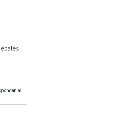
 debates
spondan al