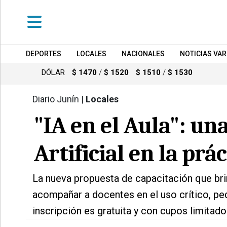
DEPORTES
LOCALES
NACIONALES
NOTICIAS VAR
•
DEPORTES
DÓLAR
$ 1470
/
$ 1520
$ 1510
/
$ 1530
•
LOCALES
Diario Junín |
Locales
1373
•
"IA en el Aula": un
NACIONALES
Artificial en la prá
•
NOTICIAS
VARIAS
La nueva propuesta de capacitación que bri
•
acompañar a docentes en el uso crítico, peda
POLICIALES
inscripción es gratuita y con cupos limita
•
PROVINCIALES