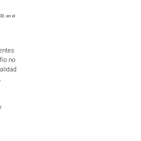
00, en el
entes
fío no
ralidad
,
y