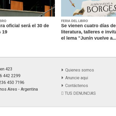
IBRO
FERIA DEL LIBRO
ra oficial será el 30 de
Se vienen cuatro días de
s 19
literatura, talleres e inv
el lema "Junín vuelve a..
yen 423
Quienes somos
36 442 2299
Anuncie aqui
9 236 450 7196
Contáctenos
nos Aires - Argentina
TUS DENUNCIAS