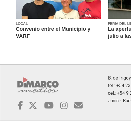
LOCAL
FERIA DEL L
Convenio entre el Municipio y
La apertu
VARF
julio a la
B. de Irigo
tel : +54 2
cel.: +54 
Junin - Bue
© 2007/26 Dimarco Medios |
Politicas de privacidad