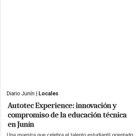
PROVINCIALES
•
REGIONALES
•
ESPECTÁCULOS
•
INTERNACIONALES
• SUPLEMENTOS
• SERVICIOS
• RADIOS EN VIVO
Diario Junín |
Locales
1068
Autotec Experience: innovación y
compromiso de la educación técnica
en Junín
Una muestra que celebra el talento estudiantil orientado