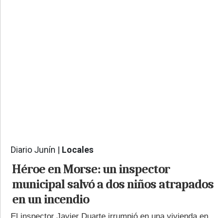
PROVINCIALES
•
REGIONALES
•
ESPECTÁCULOS
•
INTERNACIONALES
• SUPLEMENTOS
• SERVICIOS
• RADIOS EN VIVO
Diario Junín |
Locales
1527
Héroe en Morse: un inspector
municipal salvó a dos niños atrapados
en un incendio
El inspector Javier Duarte irrumpió en una vivienda en