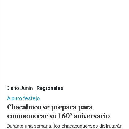
PROVINCIALES
•
REGIONALES
•
ESPECTÁCULOS
•
INTERNACIONALES
• SUPLEMENTOS
• SERVICIOS
• RADIOS EN VIVO
Diario Junín |
Regionales
1390
A puro festejo
Chacabuco se prepara para
conmemorar su 160° aniversario
Durante una semana, los chacabuquenses disfrutarán