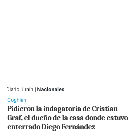
PROVINCIALES
•
REGIONALES
•
ESPECTÁCULOS
•
INTERNACIONALES
• SUPLEMENTOS
• SERVICIOS
• RADIOS EN VIVO
Diario Junín |
Nacionales
1256
Coghlan
Pidieron la indagatoria de Cristian
Graf, el dueño de la casa donde estuvo
enterrado Diego Fernández