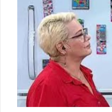
•
REGIONALES
•
ESPECTÁCULOS
•
INTERNACIONALES
• SUPLEMENTOS
• SERVICIOS
• RADIOS EN VIVO