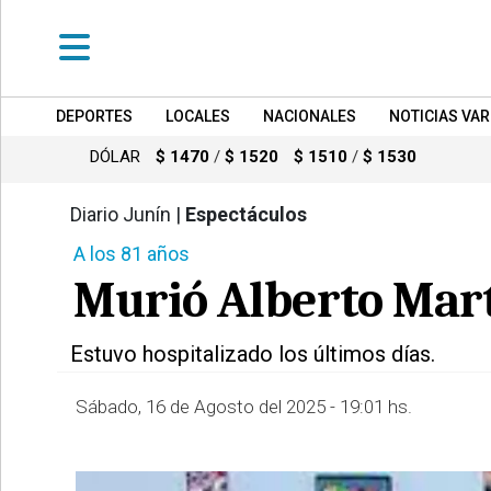
DEPORTES
LOCALES
NACIONALES
NOTICIAS VAR
•
DEPORTES
DÓLAR
$ 1470
/
$ 1520
$ 1510
/
$ 1530
•
LOCALES
Diario Junín |
Espectáculos
6069
A los 81 años
•
NACIONALES
Murió Alberto Mar
•
NOTICIAS
Estuvo hospitalizado los últimos días.
VARIAS
•
Sábado, 16 de Agosto del 2025 - 19:01 hs.
POLICIALES
•
PROVINCIALES