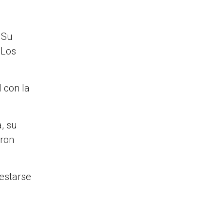
 Su
 Los
 con la
, su
eron
estarse