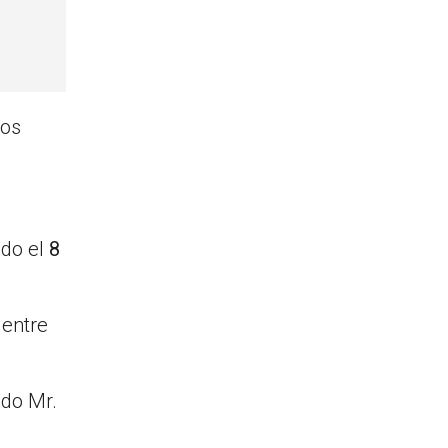
los
ido el
8
 entre
ido Mr.