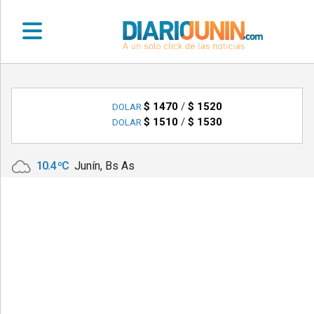
•
DEPORTES
$ 1470
/
$ 1520
DOLAR
$ 1510
/
$ 1530
DOLAR
•
LOCALES
10.4 ºC
Junín, Bs As
•
NACIONALES
•
NOTICIAS
VARIAS
•
POLICIALES
•