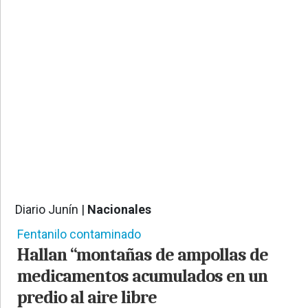
PROVINCIALES
•
REGIONALES
•
ESPECTÁCULOS
•
INTERNACIONALES
• SUPLEMENTOS
• SERVICIOS
• RADIOS EN VIVO
Diario Junín |
Nacionales
1087
Fentanilo contaminado
Hallan “montañas de ampollas de
medicamentos acumulados en un
predio al aire libre