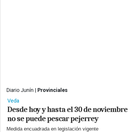
PROVINCIALES
•
REGIONALES
•
ESPECTÁCULOS
•
INTERNACIONALES
• SUPLEMENTOS
• SERVICIOS
• RADIOS EN VIVO
Diario Junín |
Provinciales
927
Veda
Desde hoy y hasta el 30 de noviembre
no se puede pescar pejerrey
Medida encuadrada en legislación vigente