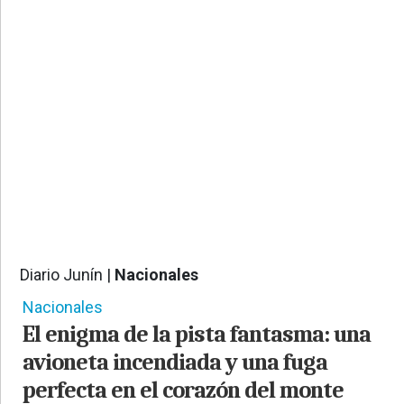
PROVINCIALES
•
REGIONALES
•
ESPECTÁCULOS
•
INTERNACIONALES
• SUPLEMENTOS
• SERVICIOS
• RADIOS EN VIVO
Diario Junín |
Nacionales
1257
Nacionales
El enigma de la pista fantasma: una
avioneta incendiada y una fuga
perfecta en el corazón del monte