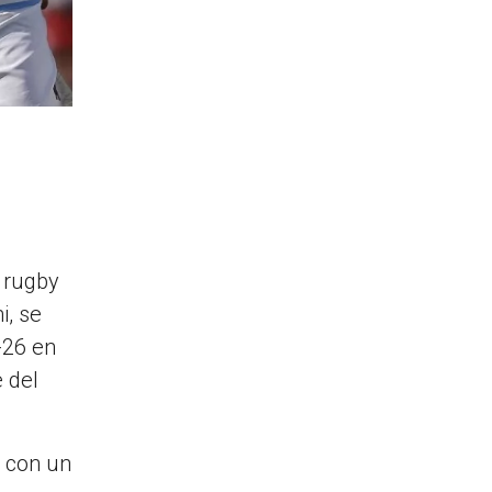
l rugby
i, se
-26 en
e del
 con un