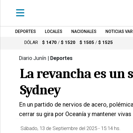
DEPORTES
LOCALES
NACIONALES
NOTICIAS VAR
•
DEPORTES
DÓLAR
$ 1470
/
$ 1520
$ 1505
/
$ 1525
•
LOCALES
Diario Junín |
Deportes
1484
•
La revancha es un 
NACIONALES
Sydney
•
NOTICIAS
VARIAS
En un partido de nervios de acero, polémica
•
cerrar su gira por Oceanía y mantener vivas
POLICIALES
•
Sábado, 13 de Septiembre del 2025 - 15:14 hs.
PROVINCIALES