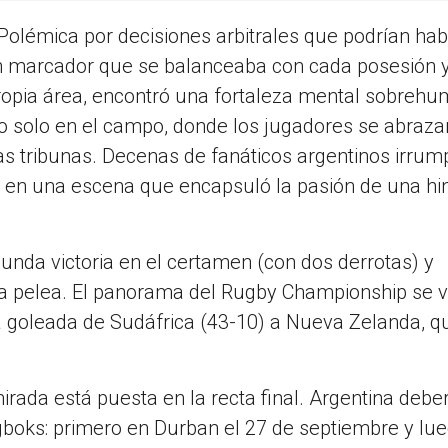
Polémica por decisiones arbitrales que podrían hab
 un marcador que se balanceaba con cada posesión 
ropia área, encontró una fortaleza mental sobreh
 no solo en el campo, donde los jugadores se abraz
las tribunas. Decenas de fanáticos argentinos irrum
, en una escena que encapsuló la pasión de una h
nda victoria en el certamen (con dos derrotas) y
a pelea. El panorama del Rugby Championship se v
ca goleada de Sudáfrica (43-10) a Nueva Zelanda, q
irada está puesta en la recta final. Argentina debe
gboks: primero en Durban el 27 de septiembre y lue