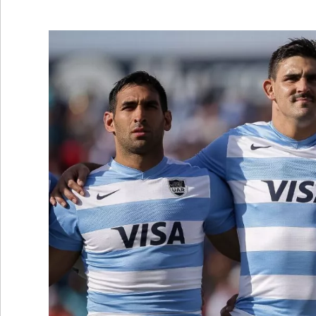
•
REGIONALES
•
ESPECTÁCULOS
•
INTERNACIONALES
• SUPLEMENTOS
• SERVICIOS
• RADIOS EN VIVO