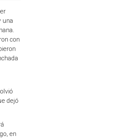
er
y una
umana.
aron con
pieron
inchada
olvió
ue dejó
rá
go, en