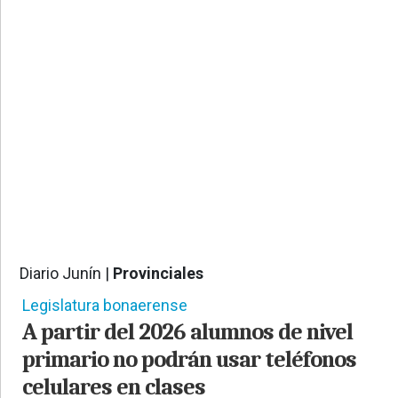
PROVINCIALES
•
REGIONALES
•
ESPECTÁCULOS
•
INTERNACIONALES
• SUPLEMENTOS
• SERVICIOS
• RADIOS EN VIVO
Diario Junín |
Provinciales
1120
Legislatura bonaerense
A partir del 2026 alumnos de nivel
primario no podrán usar teléfonos
celulares en clases