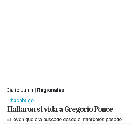
PROVINCIALES
•
REGIONALES
•
ESPECTÁCULOS
•
INTERNACIONALES
• SUPLEMENTOS
• SERVICIOS
• RADIOS EN VIVO
Diario Junín |
Regionales
1814
Chacabuco
Hallaron si vida a Gregorio Ponce
El joven que era buscado desde el miércoles pasado