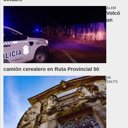
ALEM
Volcó
un
camión cerealero en Ruta Provincial 50
EN
SALTO