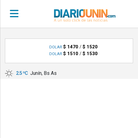
•
DEPORTES
$ 1470
/
$ 1520
DOLAR
$ 1510
/
$ 1530
DOLAR
•
LOCALES
2.5 ºC
Junín, Bs As
•
NACIONALES
•
NOTICIAS
VARIAS
•
POLICIALES
•