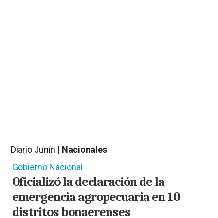
PROVINCIALES
•
REGIONALES
•
ESPECTÁCULOS
•
INTERNACIONALES
• SUPLEMENTOS
• SERVICIOS
• RADIOS EN VIVO
Diario Junín |
Nacionales
706
Gobierno Nacional
Oficializó la declaración de la
emergencia agropecuaria en 10
distritos bonaerenses