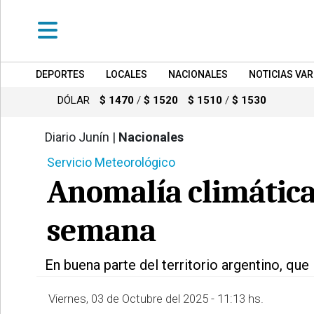
DEPORTES
LOCALES
NACIONALES
NOTICIAS VAR
•
DEPORTES
DÓLAR
$ 1470
/
$ 1520
$ 1510
/
$ 1530
•
LOCALES
Diario Junín |
Nacionales
895
Servicio Meteorológico
•
NACIONALES
Anomalía climática,
•
NOTICIAS
semana
VARIAS
•
En buena parte del territorio argentino, que
POLICIALES
Viernes, 03 de Octubre del 2025 - 11:13 hs.
•
PROVINCIALES