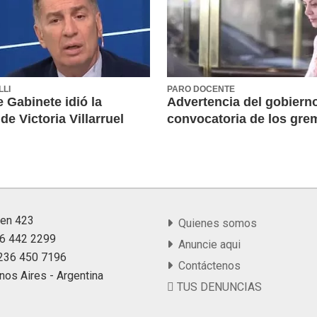
LLI
PARO DOCENTE
e Gabinete idió la
Advertencia del gobierno
de Victoria Villarruel
convocatoria de los gre
yen 423
Quienes somos
36 442 2299
Anuncie aqui
9 236 450 7196
Contáctenos
nos Aires - Argentina
TUS DENUNCIAS