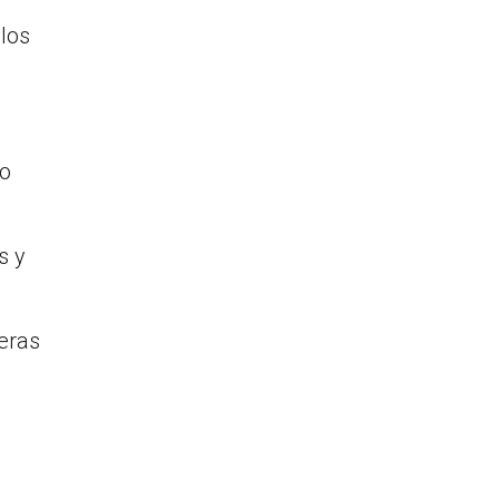
los
lo
s y
eras