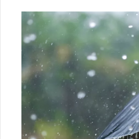
•
REGIONALES
•
ESPECTÁCULOS
•
INTERNACIONALES
• SUPLEMENTOS
• SERVICIOS
• RADIOS EN VIVO