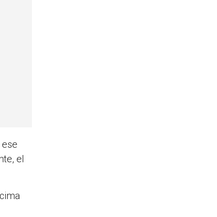
e ese
te, el
ncima