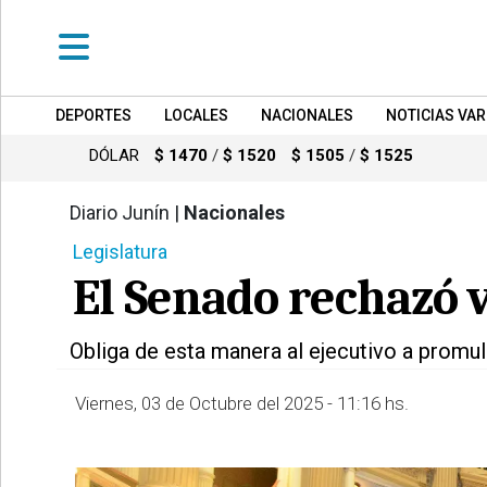
DEPORTES
LOCALES
NACIONALES
NOTICIAS VAR
•
DEPORTES
DÓLAR
$ 1470
/
$ 1520
$ 1505
/
$ 1525
•
LOCALES
Diario Junín |
Nacionales
775
Legislatura
•
NACIONALES
El Senado rechazó v
•
NOTICIAS
Obliga de esta manera al ejecutivo a promul
VARIAS
•
Viernes, 03 de Octubre del 2025 - 11:16 hs.
POLICIALES
•
PROVINCIALES