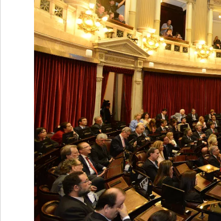
•
REGIONALES
•
ESPECTÁCULOS
•
INTERNACIONALES
• SUPLEMENTOS
• SERVICIOS
• RADIOS EN VIVO