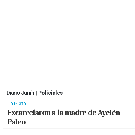
PROVINCIALES
•
REGIONALES
•
ESPECTÁCULOS
•
INTERNACIONALES
• SUPLEMENTOS
• SERVICIOS
• RADIOS EN VIVO
Diario Junín |
Policiales
10246
La Plata
Excarcelaron a la madre de Ayelén
Paleo