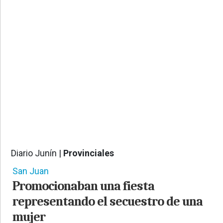
PROVINCIALES
•
REGIONALES
•
ESPECTÁCULOS
•
INTERNACIONALES
• SUPLEMENTOS
• SERVICIOS
• RADIOS EN VIVO
Diario Junín |
Provinciales
722
San Juan
Promocionaban una fiesta
representando el secuestro de una
mujer