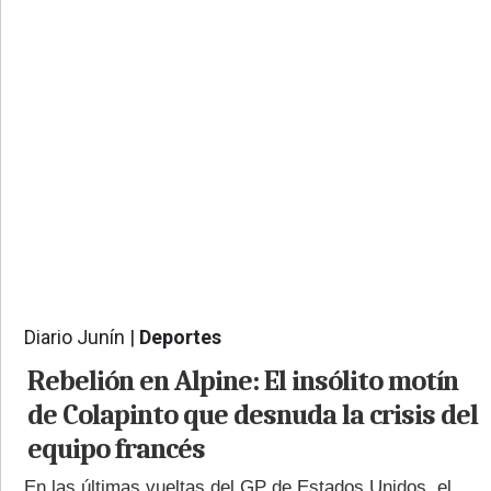
PROVINCIALES
•
REGIONALES
•
ESPECTÁCULOS
•
INTERNACIONALES
• SUPLEMENTOS
• SERVICIOS
• RADIOS EN VIVO
Diario Junín |
Deportes
1052
Rebelión en Alpine: El insólito motín
de Colapinto que desnuda la crisis del
equipo francés
En las últimas vueltas del GP de Estados Unidos, el