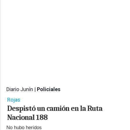
PROVINCIALES
•
REGIONALES
•
ESPECTÁCULOS
•
INTERNACIONALES
• SUPLEMENTOS
• SERVICIOS
• RADIOS EN VIVO
Diario Junín |
Policiales
1113
Rojas
Despistó un camión en la Ruta
Nacional 188
No hubo heridos