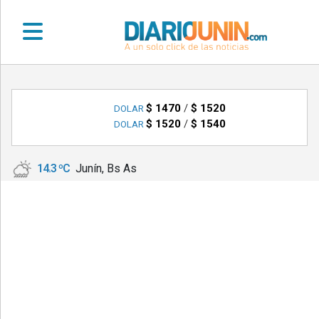
•
DEPORTES
$ 1470
/
$ 1520
DOLAR
$ 1520
/
$ 1540
DOLAR
•
LOCALES
14.3 ºC
Junín, Bs As
•
NACIONALES
•
NOTICIAS
VARIAS
•
POLICIALES
•