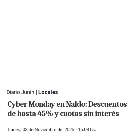
PROVINCIALES
•
REGIONALES
•
ESPECTÁCULOS
•
INTERNACIONALES
• SUPLEMENTOS
• SERVICIOS
• RADIOS EN VIVO
Diario Junín |
Locales
5901
Cyber Monday en Naldo: Descuentos
de hasta 45% y cuotas sin interés
Lunes, 03 de Noviembre del 2025 - 15:09 hs.